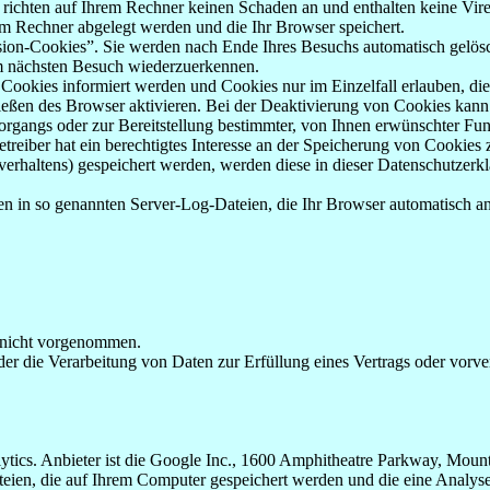
 richten auf Ihrem Rechner keinen Schaden an und enthalten keine Vire
rem Rechner abgelegt werden und die Ihr Browser speichert.
ion-Cookies”. Sie werden nach Ende Ihres Besuchs automatisch gelösch
im nächsten Besuch wiederzuerkennen.
n Cookies informiert werden und Cookies nur im Einzelfall erlauben, d
ßen des Browser aktivieren. Bei der Deaktivierung von Cookies kann di
gangs oder zur Bereitstellung bestimmter, von Ihnen erwünschter Funk
eiber hat ein berechtigtes Interesse an der Speicherung von Cookies zu
verhaltens) gespeichert werden, werden diese in dieser Datenschutzerk
en in so genannten Server-Log-Dateien, die Ihr Browser automatisch an 
 nicht vorgenommen.
der die Verarbeitung von Daten zur Erfüllung eines Vertrags oder vorve
ytics. Anbieter ist die Google Inc., 1600 Amphitheatre Parkway, Mo
eien, die auf Ihrem Computer gespeichert werden und die eine Analys