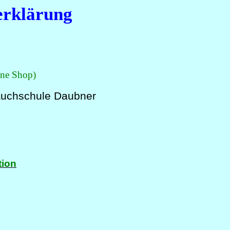
erklärung
ine Shop)
auchschule Daubner
tion