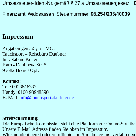
Umsatzsteuer- Ident-Nr. gemäß § 27 a Umsatzsteuergesetz:
Finanzamt
Waldsassen
Steuernummer
95/254/235/40039
Impressum
Angaben gemäß § 5 TMG:
Tauchsport – Reisebüro Daubner
Inh. Sabine Keller
Bgm.- Daubner- Str. 5
95682 Brand/ Opf.
Kontakt
:
Tel.: 09236/ 6333
Handy: 0160-93948890
E- Mail:
info@tauchsport-daubner.de
Streitschlichtung:
Die Europäische Kommission stellt eine Plattform zur Online-Streitbei
Unsere E-Mail-Adresse finden Sie oben im Impressum.
Wir sind nicht bereit oder verpflichtet, an Streitbeilegungsverfahren 