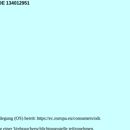
DE 134012951
legung (OS) bereit: https://ec.europa.eu/consumers/odr.
vor einer Verbraucherschlichtungsstelle teilzunehmen.